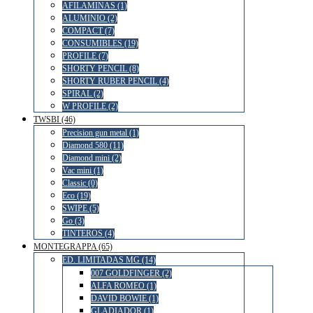
AFILAMINAS (1)
ALUMINIO (2)
COMPACT (7)
CONSUMIBLES (19)
PROFILE (7)
SHORTY PENCIL (8)
SHORTY RUBER PENCIL (4)
SPIRAL (2)
W PROFILE (2)
TWSBI (46)
Precision gun metal (1)
Diamond 580 (11)
Diamond mini (2)
Vac mini (1)
Classic (0)
Eco (19)
SWIPE (5)
Go (3)
TINTEROS (4)
MONTEGRAPPA (65)
ED. LIMITADAS MG (14)
007 GOLDFINGER (2)
ALFA ROMEO (1)
DAVID BOWIE (1)
GLADIADOR (1)