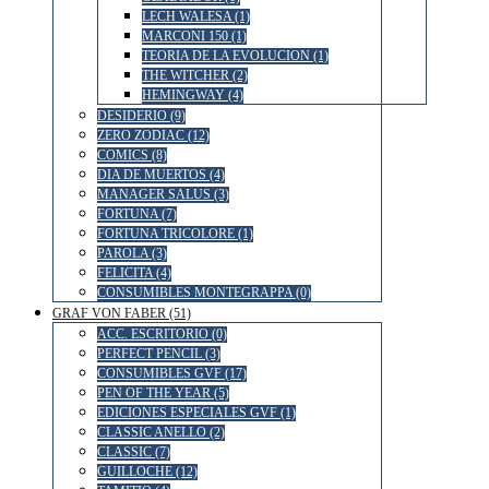
LECH WALESA (1)
MARCONI 150 (1)
TEORIA DE LA EVOLUCION (1)
THE WITCHER (2)
HEMINGWAY (4)
DESIDERIO (9)
ZERO ZODIAC (12)
COMICS (8)
DIA DE MUERTOS (4)
MANAGER SALUS (3)
FORTUNA (7)
FORTUNA TRICOLORE (1)
PAROLA (3)
FELICITA (4)
CONSUMIBLES MONTEGRAPPA (0)
GRAF VON FABER (51)
ACC. ESCRITORIO (0)
PERFECT PENCIL (3)
CONSUMIBLES GVF (17)
PEN OF THE YEAR (5)
EDICIONES ESPECIALES GVF (1)
CLASSIC ANELLO (2)
CLASSIC (7)
GUILLOCHE (12)