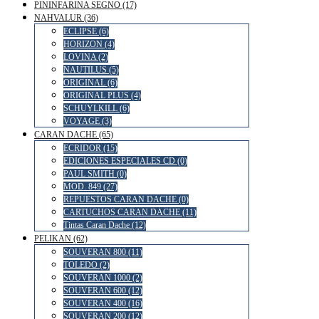
PININFARINA SEGNO (17)
NAHVALUR (36)
ECLIPSE (6)
HORIZON (4)
LOVINA (2)
NAUTILUS (5)
ORIGINAL (6)
ORIGINAL PLUS (4)
SCHUYLKILL (6)
VOYAGE (3)
CARAN DACHE (65)
ECRIDOR (15)
EDICIONES ESPECIALES CD (0)
PAUL SMITH (0)
MOD. 849 (27)
REPUESTOS CARAN DACHE (0)
CARTUCHOS CARAN DACHE (11)
Tintas Caran Dache (12)
PELIKAN (62)
SOUVERAN 800 (11)
TOLEDO (2)
SOUVERAN 1000 (2)
SOUVERAN 600 (12)
SOUVERAN 400 (16)
SOUVERAN 200 (12)