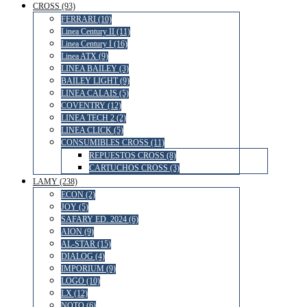
CROSS (93)
FERRARI (10)
Linea Century II (11)
Linea Century I (16)
Linea ATX (9)
LINEA BAILEY (3)
BAILEY LIGHT (9)
LINEA CALAIS (5)
COVENTRY (12)
LINEA TECH 2 (2)
LINEA CLICK (5)
CONSUMIBLES CROSS (11)
REPUESTOS CROSS (8)
CARTUCHOS CROSS (3)
LAMY (238)
ECON (2)
JOY (5)
SAFARY ED. 2024 (6)
AION (9)
AL-STAR (15)
DIALOG (4)
IMPORIUM (9)
LOGO (10)
LX (12)
NOTO (6)