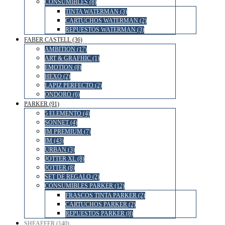
CONSUMIBLES (8)
TINTA WATERMAN (3)
CARTUCHOS WATERMAN (2)
REPUESTOS WATERMAN (3)
FABER CASTELL (36)
AMBITION (17)
ART & GRAFHIC (1)
EMOTION (8)
HEXO (2)
LAPIZ PERFECTO (2)
ONDORO (6)
PARKER (91)
5 ELEMENTO (4)
SONNET (4)
IM PREMIUM (7)
IM (43)
URBAN (3)
JOTTER XL (8)
JOTTER (8)
SET DE REGALO (2)
CONSUMIBLES PARKER (12)
FRASCOS TINTA PARKER (2)
CARTUCHOS PARKER (2)
REPUESTOS PARKER (8)
SHEAFFER (140)