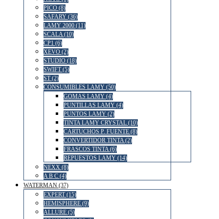
PICO (8)
SAFARY (36)
LAMY 2000 (11)
SCALA (10)
CP1 (6)
XEVO (2)
STUDIO (18)
SWIFT (5)
ST (2)
CONSUMIBLES LAMY (50)
GOMAS LAMY (4)
PUNTILLAS LAMY (4)
PUNTOS LAMY (2)
TINTA LAMY CRYSTAL (10)
CARTUCHOS P. FUENTE (8)
CONVERTIDOR TINTA (2)
FRASCOS TINTA (6)
REPUESTOS LAMY (14)
NEXX (8)
A B C (4)
WATERMAN (37)
EXPERT (15)
HEMISPHERE (9)
ALLURE (5)