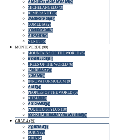
MANHATTAN MAGMA (2)
MICHELANGELO (3)
REMBRANDT (3)
VAN GOGH (18)
COMEDIA (2)
ECO LOGIC (9)
MIRAGE (5)
VENUS (5)
MONTEVERDE (99)
MOUNTAINS OF THE WORLD (6)
TOOL PEN (18)
TREES OF THE WORLD (6)
IMPRESSA (9)
PRIMA (6)
INNOVA FORMULA M (9)
MP1 (5)
PEOPLES OF THE WORLD (6)
RITMA (19)
MONZA 3 (5)
POQUITO STYLUS (10)
CONSUMIBLES MONTEVERDE (0)
GRAF 4 (39)
SQUARE (1)
SURIN (2)
ARIA (4)