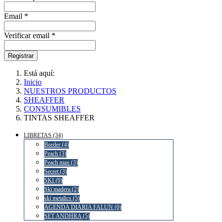
Email *
Verificar email *
Registrar
Está aquí:
Inicio
NUESTROS PRODUCTOS
SHEAFFER
CONSUMIBLES
TINTAS SHEAFFER
LIBRETAS (34)
Border (4)
Peach (3)
Peach max (3)
Secret (3)
SKI (9)
Ski madera (2)
ski metalics (5)
AGENDA DIARIA FALUN (0)
SET ANDHRA (5)