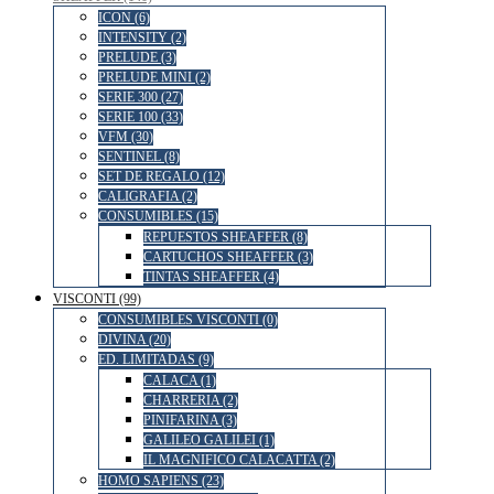
ICON (6)
INTENSITY (2)
PRELUDE (3)
PRELUDE MINI (2)
SERIE 300 (27)
SERIE 100 (33)
VFM (30)
SENTINEL (8)
SET DE REGALO (12)
CALIGRAFIA (2)
CONSUMIBLES (15)
REPUESTOS SHEAFFER (8)
CARTUCHOS SHEAFFER (3)
TINTAS SHEAFFER (4)
VISCONTI (99)
CONSUMIBLES VISCONTI (0)
DIVINA (20)
ED. LIMITADAS (9)
CALACA (1)
CHARRERIA (2)
PINIFARINA (3)
GALILEO GALILEI (1)
IL MAGNIFICO CALACATTA (2)
HOMO SAPIENS (23)