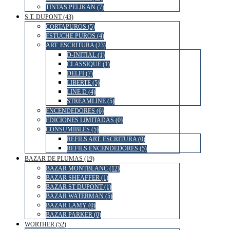
TINTAS PELIKAN (7)
S.T. DUPONT (43)
CORTAPUROS (5)
ESTUCHE PUROS (4)
ART. ESCRITURA (23)
D-INITIAL (1)
CLASSIQUE (1)
DELFI (7)
LIBERTE (5)
LINE D (4)
STREAMLINE (5)
ENCENDEDORES (6)
EDICIONES LIMITADAS (0)
CONSUMIBLES (5)
REFILS ART. ESCRITURA (0)
REFILS ENCENDEDORES (5)
BAZAR DE PLUMAS (19)
BAZAR MONTBLANC (12)
BAZAR SHEAFFER (1)
BAZAR ST DUPONT (1)
BAZAR WATERMAN (5)
BAZAR LAMY (0)
BAZAR PARKER (0)
WORTHER (52)