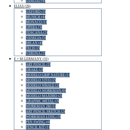
TAMITIO (4)
ELIAS (26)
OXFORD (3)
MUNICH (4)
MONACO (1)
OPERA (3)
TOSCANA (2)
VENECIA (5)
MILAN (4)
TECH (2)
VERONA (2)
E + M GERMANY (31)
ART PENCIL (2)
DRAKE (2)
MODELO GRIP NATURE (1)
MODELO VIVO (2)
MODELO WHALE (2)
MODELO WORKMAN (6)
MODELO MAXIMO (2)
GRAPHIC METAL (3)
WORKMAN 2M (1)
ART PENCIL SKETCH (2)
WORKMAN LONG (3)
PEN SWING (4)
PENCIL KIT (1)