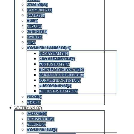
SAFARY (36)
LAMY 2000 (11)
SCALA (10)
CP1 (6)
XEVO (2)
STUDIO (18)
SWIFT (5)
ST (2)
CONSUMIBLES LAMY (50)
GOMAS LAMY (4)
PUNTILLAS LAMY (4)
PUNTOS LAMY (2)
TINTA LAMY CRYSTAL (10)
CARTUCHOS P. FUENTE (8)
CONVERTIDOR TINTA (2)
FRASCOS TINTA (6)
REPUESTOS LAMY (14)
NEXX (8)
A B C (4)
WATERMAN (37)
EXPERT (15)
HEMISPHERE (9)
ALLURE (5)
CONSUMIBLES (8)