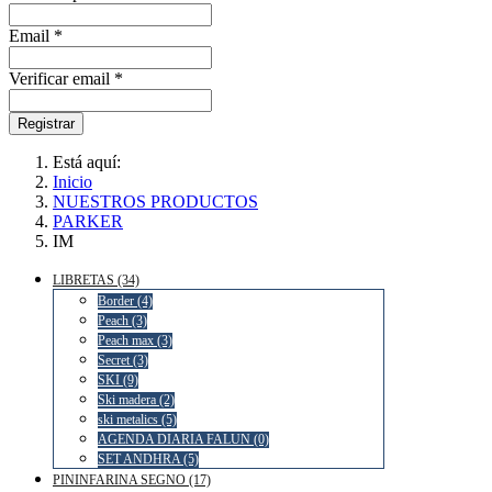
Email *
Verificar email *
Registrar
Está aquí:
Inicio
NUESTROS PRODUCTOS
PARKER
IM
LIBRETAS (34)
Border (4)
Peach (3)
Peach max (3)
Secret (3)
SKI (9)
Ski madera (2)
ski metalics (5)
AGENDA DIARIA FALUN (0)
SET ANDHRA (5)
PININFARINA SEGNO (17)