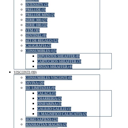
INTENSITY (2)
PRELUDE (3)
PRELUDE MINI (2)
SERIE 300 (27)
SERIE 100 (33)
VFM (30)
SENTINEL (8)
SET DE REGALO (12)
CALIGRAFIA (2)
CONSUMIBLES (15)
REPUESTOS SHEAFFER (8)
CARTUCHOS SHEAFFER (3)
TINTAS SHEAFFER (4)
VISCONTI (99)
CONSUMIBLES VISCONTI (0)
DIVINA (20)
ED. LIMITADAS (9)
CALACA (1)
CHARRERIA (2)
PINIFARINA (3)
GALILEO GALILEI (1)
IL MAGNIFICO CALACATTA (2)
HOMO SAPIENS (23)
MANHATTAN MAGMA (2)