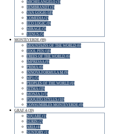
MICHELANGELO (3)
REMBRANDT (3)
VAN GOGH (18)
COMEDIA (2)
ECO LOGIC (9)
MIRAGE (5)
VENUS (5)
MONTEVERDE (99)
MOUNTAINS OF THE WORLD (6)
TOOL PEN (18)
TREES OF THE WORLD (6)
IMPRESSA (9)
PRIMA (6)
INNOVA FORMULA M (9)
MP1 (5)
PEOPLES OF THE WORLD (6)
RITMA (19)
MONZA 3 (5)
POQUITO STYLUS (10)
CONSUMIBLES MONTEVERDE (0)
GRAF 4 (39)
SQUARE (1)
SURIN (2)
ARIA (4)
SUNTORY (1)