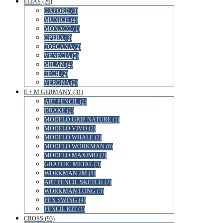
ELIAS (26)
OXFORD (3)
MUNICH (4)
MONACO (1)
OPERA (3)
TOSCANA (2)
VENECIA (5)
MILAN (4)
TECH (2)
VERONA (2)
E + M GERMANY (31)
ART PENCIL (2)
DRAKE (2)
MODELO GRIP NATURE (1)
MODELO VIVO (2)
MODELO WHALE (2)
MODELO WORKMAN (6)
MODELO MAXIMO (2)
GRAPHIC METAL (3)
WORKMAN 2M (1)
ART PENCIL SKETCH (2)
WORKMAN LONG (3)
PEN SWING (4)
PENCIL KIT (1)
CROSS (93)