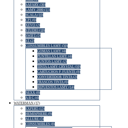
SAFARY (36)
LAMY 2000 (11)
SCALA (10)
CP1 (6)
XEVO (2)
STUDIO (18)
SWIFT (5)
ST (2)
CONSUMIBLES LAMY (50)
GOMAS LAMY (4)
PUNTILLAS LAMY (4)
PUNTOS LAMY (2)
TINTA LAMY CRYSTAL (10)
CARTUCHOS P. FUENTE (8)
CONVERTIDOR TINTA (2)
FRASCOS TINTA (6)
REPUESTOS LAMY (14)
NEXX (8)
A B C (4)
WATERMAN (37)
EXPERT (15)
HEMISPHERE (9)
ALLURE (5)
CONSUMIBLES (8)