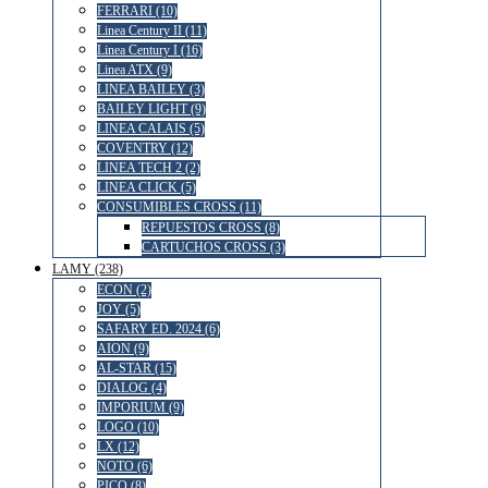
FERRARI (10)
Linea Century II (11)
Linea Century I (16)
Linea ATX (9)
LINEA BAILEY (3)
BAILEY LIGHT (9)
LINEA CALAIS (5)
COVENTRY (12)
LINEA TECH 2 (2)
LINEA CLICK (5)
CONSUMIBLES CROSS (11)
REPUESTOS CROSS (8)
CARTUCHOS CROSS (3)
LAMY (238)
ECON (2)
JOY (5)
SAFARY ED. 2024 (6)
AION (9)
AL-STAR (15)
DIALOG (4)
IMPORIUM (9)
LOGO (10)
LX (12)
NOTO (6)
PICO (8)