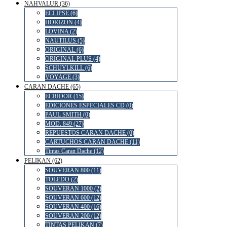
NAHVALUR (36)
ECLIPSE (6)
HORIZON (4)
LOVINA (2)
NAUTILUS (5)
ORIGINAL (6)
ORIGINAL PLUS (4)
SCHUYLKILL (6)
VOYAGE (3)
CARAN DACHE (65)
ECRIDOR (15)
EDICIONES ESPECIALES CD (0)
PAUL SMITH (0)
MOD. 849 (27)
REPUESTOS CARAN DACHE (0)
CARTUCHOS CARAN DACHE (11)
Tintas Caran Dache (12)
PELIKAN (62)
SOUVERAN 800 (11)
TOLEDO (2)
SOUVERAN 1000 (2)
SOUVERAN 600 (12)
SOUVERAN 400 (16)
SOUVERAN 200 (12)
TINTAS PELIKAN (7)