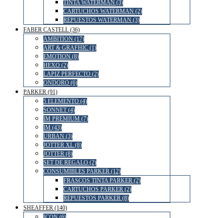
TINTA WATERMAN (3)
CARTUCHOS WATERMAN (2)
REPUESTOS WATERMAN (3)
FABER CASTELL (36)
AMBITION (17)
ART & GRAFHIC (1)
EMOTION (8)
HEXO (2)
LAPIZ PERFECTO (2)
ONDORO (6)
PARKER (91)
5 ELEMENTO (4)
SONNET (4)
IM PREMIUM (7)
IM (43)
URBAN (3)
JOTTER XL (8)
JOTTER (8)
SET DE REGALO (2)
CONSUMIBLES PARKER (12)
FRASCOS TINTA PARKER (2)
CARTUCHOS PARKER (2)
REPUESTOS PARKER (8)
SHEAFFER (140)
ICON (6)