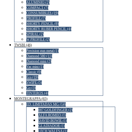
ALUMINIO (2)
COMPACT (7)
CONSUMIBLES (19)
PROFILE (7)
SHORTY PENCIL (8)
SHORTY RUBER PENCIL (4)
SPIRAL (2)
W PROFILE (2)
TWSBI (46)
Precision gun metal (1)
Diamond 580 (11)
Diamond mini (2)
Vac mini (1)
Classic (0)
Eco (19)
SWIPE (5)
Go (3)
TINTEROS (4)
MONTEGRAPPA (65)
ED. LIMITADAS MG (14)
007 GOLDFINGER (2)
ALFA ROMEO (1)
DAVID BOWIE (1)
GLADIADOR (1)
LECH WALESA (1)