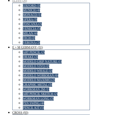
ELIAS (26)
OXFORD (3)
MUNICH (4)
MONACO (1)
OPERA (3)
TOSCANA (2)
VENECIA (5)
MILAN (4)
TECH (2)
VERONA (2)
E + M GERMANY (31)
ART PENCIL (2)
DRAKE (2)
MODELO GRIP NATURE (1)
MODELO VIVO (2)
MODELO WHALE (2)
MODELO WORKMAN (6)
MODELO MAXIMO (2)
GRAPHIC METAL (3)
WORKMAN 2M (1)
ART PENCIL SKETCH (2)
WORKMAN LONG (3)
PEN SWING (4)
PENCIL KIT (1)
CROSS (93)