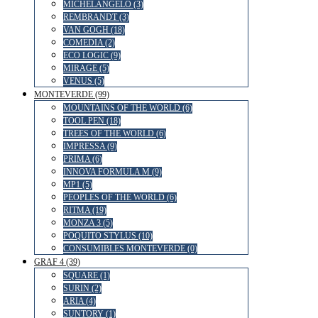
MICHELANGELO (3)
REMBRANDT (3)
VAN GOGH (18)
COMEDIA (2)
ECO LOGIC (9)
MIRAGE (5)
VENUS (5)
MONTEVERDE (99)
MOUNTAINS OF THE WORLD (6)
TOOL PEN (18)
TREES OF THE WORLD (6)
IMPRESSA (9)
PRIMA (6)
INNOVA FORMULA M (9)
MP1 (5)
PEOPLES OF THE WORLD (6)
RITMA (19)
MONZA 3 (5)
POQUITO STYLUS (10)
CONSUMIBLES MONTEVERDE (0)
GRAF 4 (39)
SQUARE (1)
SURIN (2)
ARIA (4)
SUNTORY (1)