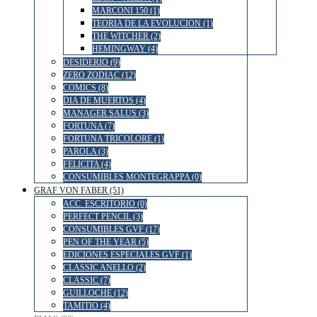
MARCONI 150 (1)
TEORIA DE LA EVOLUCION (1)
THE WITCHER (2)
HEMINGWAY (4)
DESIDERIO (9)
ZERO ZODIAC (12)
COMICS (8)
DIA DE MUERTOS (4)
MANAGER SALUS (3)
FORTUNA (7)
FORTUNA TRICOLORE (1)
PAROLA (3)
FELICITA (4)
CONSUMIBLES MONTEGRAPPA (0)
GRAF VON FABER (51)
ACC. ESCRITORIO (0)
PERFECT PENCIL (3)
CONSUMIBLES GVF (17)
PEN OF THE YEAR (5)
EDICIONES ESPECIALES GVF (1)
CLASSIC ANELLO (2)
CLASSIC (7)
GUILLOCHE (12)
TAMITIO (4)