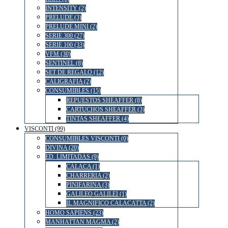
INTENSITY (2)
PRELUDE (3)
PRELUDE MINI (2)
SERIE 300 (27)
SERIE 100 (33)
VFM (30)
SENTINEL (8)
SET DE REGALO (12)
CALIGRAFIA (2)
CONSUMIBLES (15)
REPUESTOS SHEAFFER (8)
CARTUCHOS SHEAFFER (3)
TINTAS SHEAFFER (4)
VISCONTI (99)
CONSUMIBLES VISCONTI (0)
DIVINA (20)
ED. LIMITADAS (9)
CALACA (1)
CHARRERIA (2)
PINIFARINA (3)
GALILEO GALILEI (1)
IL MAGNIFICO CALACATTA (2)
HOMO SAPIENS (23)
MANHATTAN MAGMA (2)