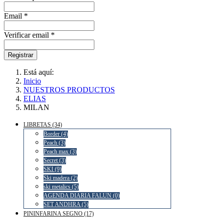
Email *
Verificar email *
Registrar
Está aquí:
Inicio
NUESTROS PRODUCTOS
ELIAS
MILAN
LIBRETAS (34)
Border (4)
Peach (3)
Peach max (3)
Secret (3)
SKI (9)
Ski madera (2)
ski metalics (5)
AGENDA DIARIA FALUN (0)
SET ANDHRA (5)
PININFARINA SEGNO (17)