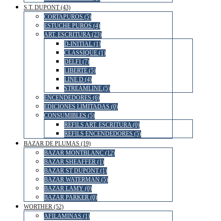
S.T. DUPONT (43)
CORTAPUROS (5)
ESTUCHE PUROS (4)
ART. ESCRITURA (23)
D-INITIAL (1)
CLASSIQUE (1)
DELFI (7)
LIBERTE (5)
LINE D (4)
STREAMLINE (5)
ENCENDEDORES (6)
EDICIONES LIMITADAS (0)
CONSUMIBLES (5)
REFILS ART. ESCRITURA (0)
REFILS ENCENDEDORES (5)
BAZAR DE PLUMAS (19)
BAZAR MONTBLANC (12)
BAZAR SHEAFFER (1)
BAZAR ST DUPONT (1)
BAZAR WATERMAN (5)
BAZAR LAMY (0)
BAZAR PARKER (0)
WORTHER (52)
AFILAMINAS (1)