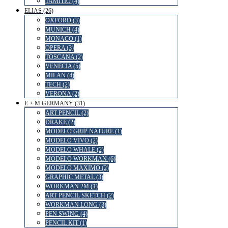
TAMITIO (4)
ELIAS (26)
OXFORD (3)
MUNICH (4)
MONACO (1)
OPERA (3)
TOSCANA (2)
VENECIA (5)
MILAN (4)
TECH (2)
VERONA (2)
E + M GERMANY (31)
ART PENCIL (2)
DRAKE (2)
MODELO GRIP NATURE (1)
MODELO VIVO (2)
MODELO WHALE (2)
MODELO WORKMAN (6)
MODELO MAXIMO (2)
GRAPHIC METAL (3)
WORKMAN 2M (1)
ART PENCIL SKETCH (2)
WORKMAN LONG (3)
PEN SWING (4)
PENCIL KIT (1)