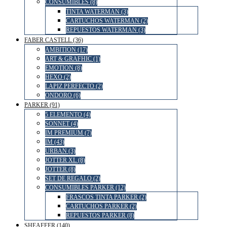
CONSUMIBLES (8)
TINTA WATERMAN (3)
CARTUCHOS WATERMAN (2)
REPUESTOS WATERMAN (3)
FABER CASTELL (36)
AMBITION (17)
ART & GRAFHIC (1)
EMOTION (8)
HEXO (2)
LAPIZ PERFECTO (2)
ONDORO (6)
PARKER (91)
5 ELEMENTO (4)
SONNET (4)
IM PREMIUM (7)
IM (43)
URBAN (3)
JOTTER XL (8)
JOTTER (8)
SET DE REGALO (2)
CONSUMIBLES PARKER (12)
FRASCOS TINTA PARKER (2)
CARTUCHOS PARKER (2)
REPUESTOS PARKER (8)
SHEAFFER (140)