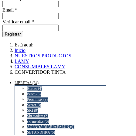
Email *
Verificar email *
Registrar
Está aquí:
Inicio
NUESTROS PRODUCTOS
LAMY
CONSUMIBLES LAMY
CONVERTIDOR TINTA
LIBRETAS (34)
Border (4)
Peach (3)
Peach max (3)
Secret (3)
SKI (9)
Ski madera (2)
ski metalics (5)
AGENDA DIARIA FALUN (0)
SET ANDHRA (5)