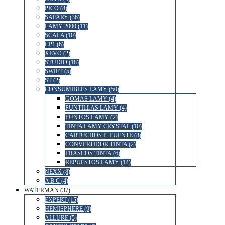
PICO (8)
SAFARY (36)
LAMY 2000 (11)
SCALA (10)
CP1 (6)
XEVO (2)
STUDIO (18)
SWIFT (5)
ST (2)
CONSUMIBLES LAMY (50)
GOMAS LAMY (4)
PUNTILLAS LAMY (4)
PUNTOS LAMY (2)
TINTA LAMY CRYSTAL (10)
CARTUCHOS P. FUENTE (8)
CONVERTIDOR TINTA (2)
FRASCOS TINTA (6)
REPUESTOS LAMY (14)
NEXX (8)
A B C (4)
WATERMAN (37)
EXPERT (15)
HEMISPHERE (9)
ALLURE (5)