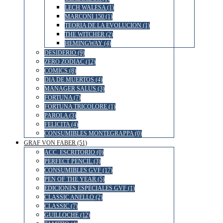
LECH WALESA (1)
MARCONI 150 (1)
TEORIA DE LA EVOLUCION (1)
THE WITCHER (2)
HEMINGWAY (4)
DESIDERIO (9)
ZERO ZODIAC (12)
COMICS (8)
DIA DE MUERTOS (4)
MANAGER SALUS (3)
FORTUNA (7)
FORTUNA TRICOLORE (1)
PAROLA (3)
FELICITA (4)
CONSUMIBLES MONTEGRAPPA (0)
GRAF VON FABER (51)
ACC. ESCRITORIO (0)
PERFECT PENCIL (3)
CONSUMIBLES GVF (17)
PEN OF THE YEAR (5)
EDICIONES ESPECIALES GVF (1)
CLASSIC ANELLO (2)
CLASSIC (7)
GUILLOCHE (12)