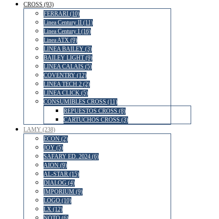
CROSS (93)
FERRARI (10)
Linea Century II (11)
Linea Century I (16)
Linea ATX (9)
LINEA BAILEY (3)
BAILEY LIGHT (9)
LINEA CALAIS (5)
COVENTRY (12)
LINEA TECH 2 (2)
LINEA CLICK (5)
CONSUMIBLES CROSS (11)
REPUESTOS CROSS (8)
CARTUCHOS CROSS (3)
LAMY (238)
ECON (2)
JOY (5)
SAFARY ED. 2024 (6)
AION (9)
AL-STAR (15)
DIALOG (4)
IMPORIUM (9)
LOGO (10)
LX (12)
NOTO (6)