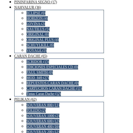
PININFARINA SEGNO (17)
NAHVALUR (36)
ECLIPSE (6)
HORIZON (4)
LOVINA (2)
NAUTILUS (5)
ORIGINAL (6)
ORIGINAL PLUS (4)
SCHUYLKILL (6)
VOYAGE (3)
CARAN DACHE (65)
ECRIDOR (15)
EDICIONES ESPECIALES CD (0)
PAUL SMITH (0)
MOD. 849 (27)
REPUESTOS CARAN DACHE (0)
CARTUCHOS CARAN DACHE (11)
Tintas Caran Dache (12)
PELIKAN (62)
SOUVERAN 800 (11)
TOLEDO (2)
SOUVERAN 1000 (2)
SOUVERAN 600 (12)
SOUVERAN 400 (16)
SOUVERAN 200 (12)