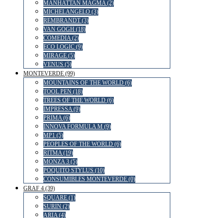
MANHATTAN MAGMA (2)
MICHELANGELO (3)
REMBRANDT (3)
VAN GOGH (18)
COMEDIA (2)
ECO LOGIC (9)
MIRAGE (5)
VENUS (5)
MONTEVERDE (99)
MOUNTAINS OF THE WORLD (6)
TOOL PEN (18)
TREES OF THE WORLD (6)
IMPRESSA (9)
PRIMA (6)
INNOVA FORMULA M (9)
MP1 (5)
PEOPLES OF THE WORLD (6)
RITMA (19)
MONZA 3 (5)
POQUITO STYLUS (10)
CONSUMIBLES MONTEVERDE (0)
GRAF 4 (39)
SQUARE (1)
SURIN (2)
ARIA (4)