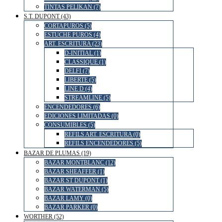
TINTAS PELIKAN (7)
S.T. DUPONT (43)
CORTAPUROS (5)
ESTUCHE PUROS (4)
ART. ESCRITURA (23)
D-INITIAL (1)
CLASSIQUE (1)
DELFI (7)
LIBERTE (5)
LINE D (4)
STREAMLINE (5)
ENCENDEDORES (6)
EDICIONES LIMITADAS (0)
CONSUMIBLES (5)
REFILS ART. ESCRITURA (0)
REFILS ENCENDEDORES (5)
BAZAR DE PLUMAS (19)
BAZAR MONTBLANC (12)
BAZAR SHEAFFER (1)
BAZAR ST DUPONT (1)
BAZAR WATERMAN (5)
BAZAR LAMY (0)
BAZAR PARKER (0)
WORTHER (52)