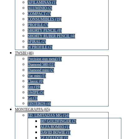
AFILAMINAS (1)
ALUMINIO (2)
COMPACT (7)
CONSUMIBLES (19)
PROFILE (7)
SHORTY PENCIL (8)
SHORTY RUBER PENCIL (4)
SPIRAL (2)
W PROFILE (2)
TWSBI (46)
Precision gun metal (1)
Diamond 580 (11)
Diamond mini (2)
Vac mini (1)
Classic (0)
Eco (19)
SWIPE (5)
Go (3)
TINTEROS (4)
MONTEGRAPPA (65)
ED. LIMITADAS MG (14)
007 GOLDFINGER (2)
ALFA ROMEO (1)
DAVID BOWIE (1)
GLADIADOR (1)