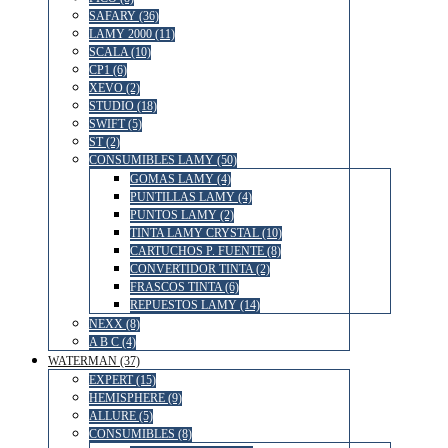
SAFARY (36)
LAMY 2000 (11)
SCALA (10)
CP1 (6)
XEVO (2)
STUDIO (18)
SWIFT (5)
ST (2)
CONSUMIBLES LAMY (50)
GOMAS LAMY (4)
PUNTILLAS LAMY (4)
PUNTOS LAMY (2)
TINTA LAMY CRYSTAL (10)
CARTUCHOS P. FUENTE (8)
CONVERTIDOR TINTA (2)
FRASCOS TINTA (6)
REPUESTOS LAMY (14)
NEXX (8)
A B C (4)
WATERMAN (37)
EXPERT (15)
HEMISPHERE (9)
ALLURE (5)
CONSUMIBLES (8)