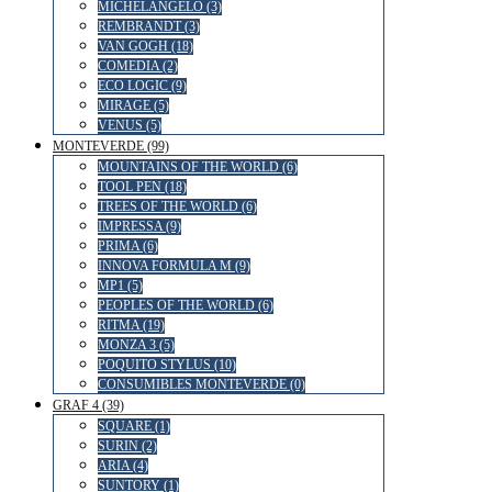
MICHELANGELO (3)
REMBRANDT (3)
VAN GOGH (18)
COMEDIA (2)
ECO LOGIC (9)
MIRAGE (5)
VENUS (5)
MONTEVERDE (99)
MOUNTAINS OF THE WORLD (6)
TOOL PEN (18)
TREES OF THE WORLD (6)
IMPRESSA (9)
PRIMA (6)
INNOVA FORMULA M (9)
MP1 (5)
PEOPLES OF THE WORLD (6)
RITMA (19)
MONZA 3 (5)
POQUITO STYLUS (10)
CONSUMIBLES MONTEVERDE (0)
GRAF 4 (39)
SQUARE (1)
SURIN (2)
ARIA (4)
SUNTORY (1)