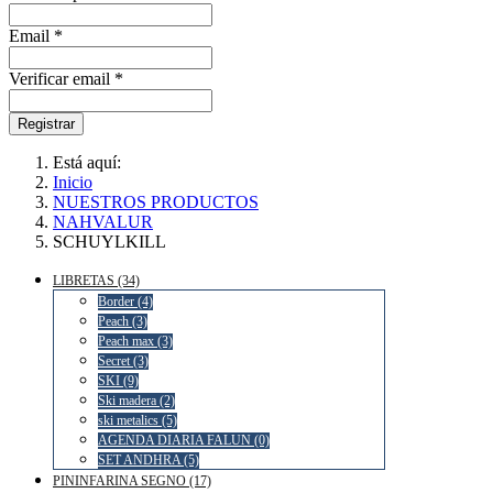
Email *
Verificar email *
Registrar
Está aquí:
Inicio
NUESTROS PRODUCTOS
NAHVALUR
SCHUYLKILL
LIBRETAS (34)
Border (4)
Peach (3)
Peach max (3)
Secret (3)
SKI (9)
Ski madera (2)
ski metalics (5)
AGENDA DIARIA FALUN (0)
SET ANDHRA (5)
PININFARINA SEGNO (17)