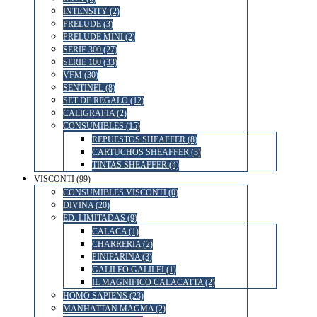
INTENSITY (2)
PRELUDE (3)
PRELUDE MINI (2)
SERIE 300 (27)
SERIE 100 (33)
VFM (30)
SENTINEL (8)
SET DE REGALO (12)
CALIGRAFIA (2)
CONSUMIBLES (15)
REPUESTOS SHEAFFER (8)
CARTUCHOS SHEAFFER (3)
TINTAS SHEAFFER (4)
VISCONTI (99)
CONSUMIBLES VISCONTI (0)
DIVINA (20)
ED. LIMITADAS (9)
CALACA (1)
CHARRERIA (2)
PINIFARINA (3)
GALILEO GALILEI (1)
IL MAGNIFICO CALACATTA (2)
HOMO SAPIENS (23)
MANHATTAN MAGMA (2)