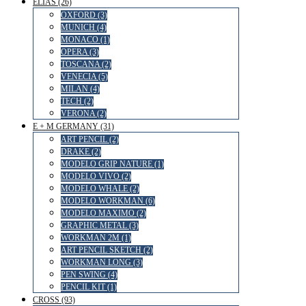
ELIAS (26)
OXFORD (3)
MUNICH (4)
MONACO (1)
OPERA (3)
TOSCANA (2)
VENECIA (5)
MILAN (4)
TECH (2)
VERONA (2)
E + M GERMANY (31)
ART PENCIL (2)
DRAKE (2)
MODELO GRIP NATURE (1)
MODELO VIVO (2)
MODELO WHALE (2)
MODELO WORKMAN (6)
MODELO MAXIMO (2)
GRAPHIC METAL (3)
WORKMAN 2M (1)
ART PENCIL SKETCH (2)
WORKMAN LONG (3)
PEN SWING (4)
PENCIL KIT (1)
CROSS (93)