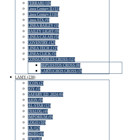
FERRARI (10)
Linea Century II (11)
Linea Century I (16)
Linea ATX (9)
LINEA BAILEY (3)
BAILEY LIGHT (9)
LINEA CALAIS (5)
COVENTRY (12)
LINEA TECH 2 (2)
LINEA CLICK (5)
CONSUMIBLES CROSS (11)
REPUESTOS CROSS (8)
CARTUCHOS CROSS (3)
LAMY (238)
ECON (2)
JOY (5)
SAFARY ED. 2024 (6)
AION (9)
AL-STAR (15)
DIALOG (4)
IMPORIUM (9)
LOGO (10)
LX (12)
NOTO (6)
PICO (8)