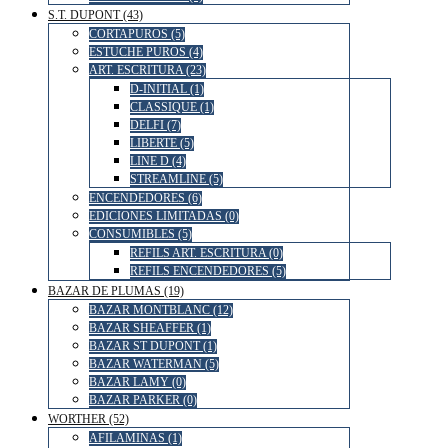
S.T. DUPONT (43)
CORTAPUROS (5)
ESTUCHE PUROS (4)
ART. ESCRITURA (23)
D-INITIAL (1)
CLASSIQUE (1)
DELFI (7)
LIBERTE (5)
LINE D (4)
STREAMLINE (5)
ENCENDEDORES (6)
EDICIONES LIMITADAS (0)
CONSUMIBLES (5)
REFILS ART. ESCRITURA (0)
REFILS ENCENDEDORES (5)
BAZAR DE PLUMAS (19)
BAZAR MONTBLANC (12)
BAZAR SHEAFFER (1)
BAZAR ST DUPONT (1)
BAZAR WATERMAN (5)
BAZAR LAMY (0)
BAZAR PARKER (0)
WORTHER (52)
AFILAMINAS (1)