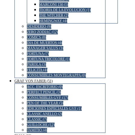
MARCONI 150 (1)
TEORIA DE LA EVOLUCION (1)
THE WITCHER (2)
HEMINGWAY (4)
DESIDERIO (9)
ZERO ZODIAC (12)
COMICS (8)
DIA DE MUERTOS (4)
MANAGER SALUS (3)
FORTUNA (7)
FORTUNA TRICOLORE (1)
PAROLA (3)
FELICITA (4)
CONSUMIBLES MONTEGRAPPA (0)
GRAF VON FABER (51)
ACC. ESCRITORIO (0)
PERFECT PENCIL (3)
CONSUMIBLES GVF (17)
PEN OF THE YEAR (5)
EDICIONES ESPECIALES GVF (1)
CLASSIC ANELLO (2)
CLASSIC (7)
GUILLOCHE (12)
TAMITIO (4)