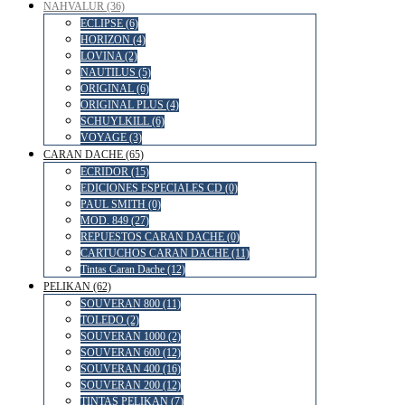
NAHVALUR (36)
ECLIPSE (6)
HORIZON (4)
LOVINA (2)
NAUTILUS (5)
ORIGINAL (6)
ORIGINAL PLUS (4)
SCHUYLKILL (6)
VOYAGE (3)
CARAN DACHE (65)
ECRIDOR (15)
EDICIONES ESPECIALES CD (0)
PAUL SMITH (0)
MOD. 849 (27)
REPUESTOS CARAN DACHE (0)
CARTUCHOS CARAN DACHE (11)
Tintas Caran Dache (12)
PELIKAN (62)
SOUVERAN 800 (11)
TOLEDO (2)
SOUVERAN 1000 (2)
SOUVERAN 600 (12)
SOUVERAN 400 (16)
SOUVERAN 200 (12)
TINTAS PELIKAN (7)