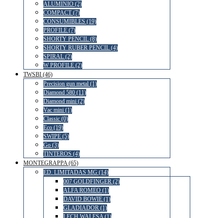
ALUMINIO (2)
COMPACT (7)
CONSUMIBLES (19)
PROFILE (7)
SHORTY PENCIL (8)
SHORTY RUBER PENCIL (4)
SPIRAL (2)
W PROFILE (2)
TWSBI (46)
Precision gun metal (1)
Diamond 580 (11)
Diamond mini (2)
Vac mini (1)
Classic (0)
Eco (19)
SWIPE (5)
Go (3)
TINTEROS (4)
MONTEGRAPPA (65)
ED. LIMITADAS MG (14)
007 GOLDFINGER (2)
ALFA ROMEO (1)
DAVID BOWIE (1)
GLADIADOR (1)
LECH WALESA (1)