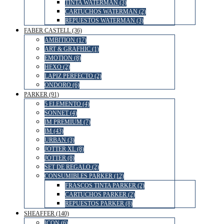
TINTA WATERMAN (3)
CARTUCHOS WATERMAN (2)
REPUESTOS WATERMAN (3)
FABER CASTELL (36)
AMBITION (17)
ART & GRAFHIC (1)
EMOTION (8)
HEXO (2)
LAPIZ PERFECTO (2)
ONDORO (6)
PARKER (91)
5 ELEMENTO (4)
SONNET (4)
IM PREMIUM (7)
IM (43)
URBAN (3)
JOTTER XL (8)
JOTTER (8)
SET DE REGALO (2)
CONSUMIBLES PARKER (12)
FRASCOS TINTA PARKER (2)
CARTUCHOS PARKER (2)
REPUESTOS PARKER (8)
SHEAFFER (140)
ICON (6)