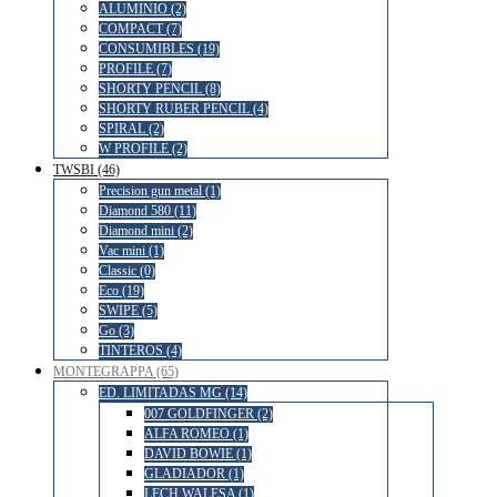
ALUMINIO (2)
COMPACT (7)
CONSUMIBLES (19)
PROFILE (7)
SHORTY PENCIL (8)
SHORTY RUBER PENCIL (4)
SPIRAL (2)
W PROFILE (2)
TWSBI (46)
Precision gun metal (1)
Diamond 580 (11)
Diamond mini (2)
Vac mini (1)
Classic (0)
Eco (19)
SWIPE (5)
Go (3)
TINTEROS (4)
MONTEGRAPPA (65)
ED. LIMITADAS MG (14)
007 GOLDFINGER (2)
ALFA ROMEO (1)
DAVID BOWIE (1)
GLADIADOR (1)
LECH WALESA (1)