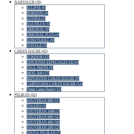
NAHVALUR (36)
ECLIPSE (6)
HORIZON (4)
LOVINA (2)
NAUTILUS (5)
ORIGINAL (6)
ORIGINAL PLUS (4)
SCHUYLKILL (6)
VOYAGE (3)
CARAN DACHE (65)
ECRIDOR (15)
EDICIONES ESPECIALES CD (0)
PAUL SMITH (0)
MOD. 849 (27)
REPUESTOS CARAN DACHE (0)
CARTUCHOS CARAN DACHE (11)
Tintas Caran Dache (12)
PELIKAN (62)
SOUVERAN 800 (11)
TOLEDO (2)
SOUVERAN 1000 (2)
SOUVERAN 600 (12)
SOUVERAN 400 (16)
SOUVERAN 200 (12)
TINTAS PELIKAN (7)