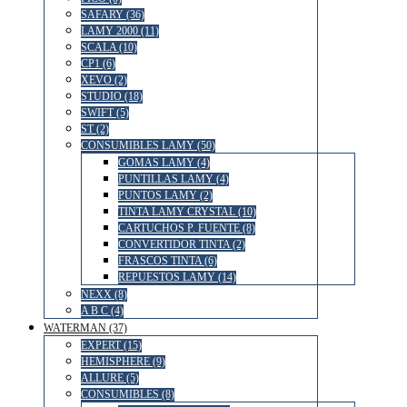
SAFARY (36)
LAMY 2000 (11)
SCALA (10)
CP1 (6)
XEVO (2)
STUDIO (18)
SWIFT (5)
ST (2)
CONSUMIBLES LAMY (50)
GOMAS LAMY (4)
PUNTILLAS LAMY (4)
PUNTOS LAMY (2)
TINTA LAMY CRYSTAL (10)
CARTUCHOS P. FUENTE (8)
CONVERTIDOR TINTA (2)
FRASCOS TINTA (6)
REPUESTOS LAMY (14)
NEXX (8)
A B C (4)
WATERMAN (37)
EXPERT (15)
HEMISPHERE (9)
ALLURE (5)
CONSUMIBLES (8)