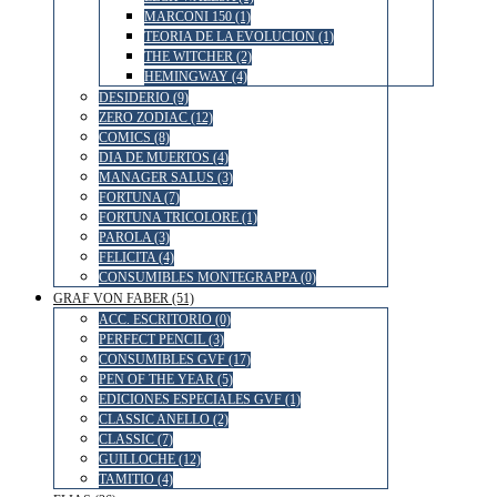
MARCONI 150 (1)
TEORIA DE LA EVOLUCION (1)
THE WITCHER (2)
HEMINGWAY (4)
DESIDERIO (9)
ZERO ZODIAC (12)
COMICS (8)
DIA DE MUERTOS (4)
MANAGER SALUS (3)
FORTUNA (7)
FORTUNA TRICOLORE (1)
PAROLA (3)
FELICITA (4)
CONSUMIBLES MONTEGRAPPA (0)
GRAF VON FABER (51)
ACC. ESCRITORIO (0)
PERFECT PENCIL (3)
CONSUMIBLES GVF (17)
PEN OF THE YEAR (5)
EDICIONES ESPECIALES GVF (1)
CLASSIC ANELLO (2)
CLASSIC (7)
GUILLOCHE (12)
TAMITIO (4)