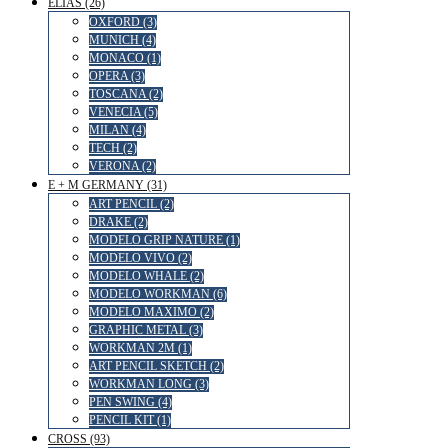
ELIAS (26)
OXFORD (3)
MUNICH (4)
MONACO (1)
OPERA (3)
TOSCANA (2)
VENECIA (5)
MILAN (4)
TECH (2)
VERONA (2)
E + M GERMANY (31)
ART PENCIL (2)
DRAKE (2)
MODELO GRIP NATURE (1)
MODELO VIVO (2)
MODELO WHALE (2)
MODELO WORKMAN (6)
MODELO MAXIMO (2)
GRAPHIC METAL (3)
WORKMAN 2M (1)
ART PENCIL SKETCH (2)
WORKMAN LONG (3)
PEN SWING (4)
PENCIL KIT (1)
CROSS (93)