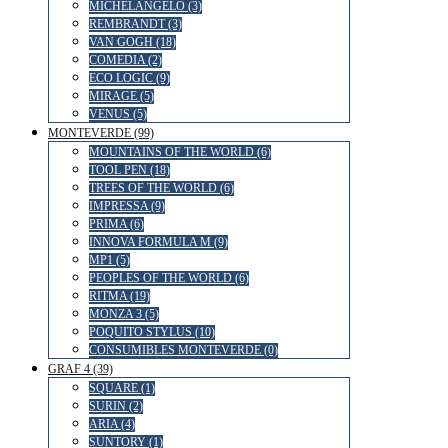
MICHELANGELO (3)
REMBRANDT (3)
VAN GOGH (18)
COMEDIA (2)
ECO LOGIC (9)
MIRAGE (5)
VENUS (5)
MONTEVERDE (99)
MOUNTAINS OF THE WORLD (6)
TOOL PEN (18)
TREES OF THE WORLD (6)
IMPRESSA (9)
PRIMA (6)
INNOVA FORMULA M (9)
MP1 (5)
PEOPLES OF THE WORLD (6)
RITMA (19)
MONZA 3 (5)
POQUITO STYLUS (10)
CONSUMIBLES MONTEVERDE (0)
GRAF 4 (39)
SQUARE (1)
SURIN (2)
ARIA (4)
SUNTORY (1)