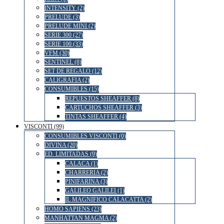
INTENSITY (2)
PRELUDE (3)
PRELUDE MINI (2)
SERIE 300 (27)
SERIE 100 (33)
VFM (30)
SENTINEL (8)
SET DE REGALO (12)
CALIGRAFIA (2)
CONSUMIBLES (15)
REPUESTOS SHEAFFER (8)
CARTUCHOS SHEAFFER (3)
TINTAS SHEAFFER (4)
VISCONTI (99)
CONSUMIBLES VISCONTI (0)
DIVINA (20)
ED. LIMITADAS (9)
CALACA (1)
CHARRERIA (2)
PINIFARINA (3)
GALILEO GALILEI (1)
IL MAGNIFICO CALACATTA (2)
HOMO SAPIENS (23)
MANHATTAN MAGMA (2)