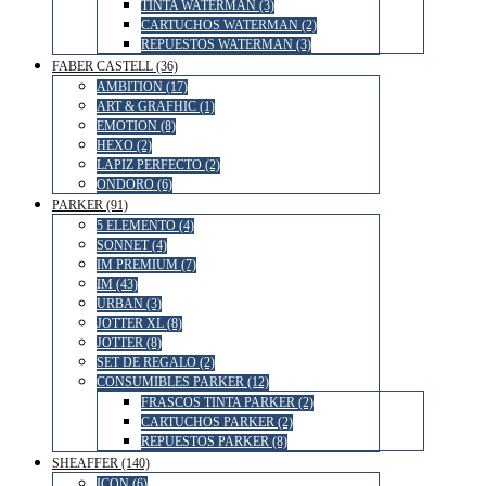
TINTA WATERMAN (3)
CARTUCHOS WATERMAN (2)
REPUESTOS WATERMAN (3)
FABER CASTELL (36)
AMBITION (17)
ART & GRAFHIC (1)
EMOTION (8)
HEXO (2)
LAPIZ PERFECTO (2)
ONDORO (6)
PARKER (91)
5 ELEMENTO (4)
SONNET (4)
IM PREMIUM (7)
IM (43)
URBAN (3)
JOTTER XL (8)
JOTTER (8)
SET DE REGALO (2)
CONSUMIBLES PARKER (12)
FRASCOS TINTA PARKER (2)
CARTUCHOS PARKER (2)
REPUESTOS PARKER (8)
SHEAFFER (140)
ICON (6)