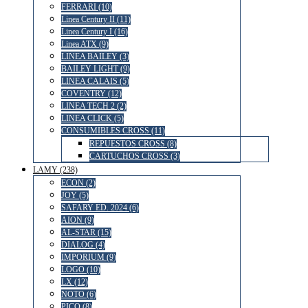
FERRARI (10)
Linea Century II (11)
Linea Century I (16)
Linea ATX (9)
LINEA BAILEY (3)
BAILEY LIGHT (9)
LINEA CALAIS (5)
COVENTRY (12)
LINEA TECH 2 (2)
LINEA CLICK (5)
CONSUMIBLES CROSS (11)
REPUESTOS CROSS (8)
CARTUCHOS CROSS (3)
LAMY (238)
ECON (2)
JOY (5)
SAFARY ED. 2024 (6)
AION (9)
AL-STAR (15)
DIALOG (4)
IMPORIUM (9)
LOGO (10)
LX (12)
NOTO (6)
PICO (8)