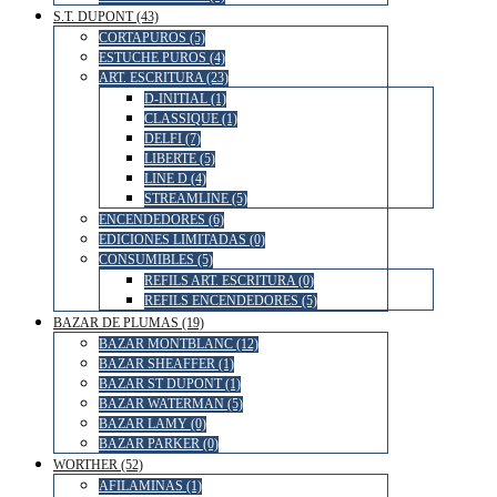
S.T. DUPONT (43)
CORTAPUROS (5)
ESTUCHE PUROS (4)
ART. ESCRITURA (23)
D-INITIAL (1)
CLASSIQUE (1)
DELFI (7)
LIBERTE (5)
LINE D (4)
STREAMLINE (5)
ENCENDEDORES (6)
EDICIONES LIMITADAS (0)
CONSUMIBLES (5)
REFILS ART. ESCRITURA (0)
REFILS ENCENDEDORES (5)
BAZAR DE PLUMAS (19)
BAZAR MONTBLANC (12)
BAZAR SHEAFFER (1)
BAZAR ST DUPONT (1)
BAZAR WATERMAN (5)
BAZAR LAMY (0)
BAZAR PARKER (0)
WORTHER (52)
AFILAMINAS (1)