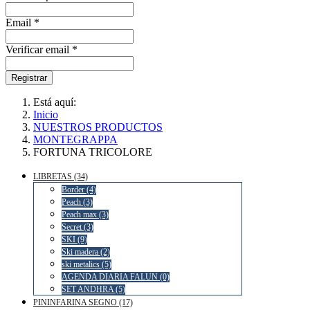
Email *
Verificar email *
Registrar
Está aquí:
Inicio
NUESTROS PRODUCTOS
MONTEGRAPPA
FORTUNA TRICOLORE
LIBRETAS (34)
Border (4)
Peach (3)
Peach max (3)
Secret (3)
SKI (9)
Ski madera (2)
ski metalics (5)
AGENDA DIARIA FALUN (0)
SET ANDHRA (5)
PININFARINA SEGNO (17)