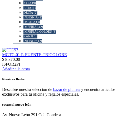
ALFA (9)
BETA (1)
DELTA (2)
INSIGNIA (1)
IMPALA (3)
IMPERIAL (2)
IMPERIAL COLORS (8)
KANJI (3)
INFINITY (2)
MGTC-01 P. FUENTE TRICOLORE
$ 8,870.00
ISFOR2PI
Añadir a la cesta
Nuestras Redes
Descubre nuestra selección de
bazar de plumas
y encuentra artículos
exclusivos para tu oficina y regalos especiales.
sucursal nuevo león
Av. Nuevo León 291 Col. Condesa